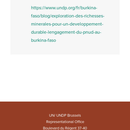
https://www.undp.org/fr/burkina-
faso/blog/exploration-des-richesses-
minerales-pour-un-developpement-
durable-lengagement-du-pnud-au-
burkina-faso
UN/ UNDP Brussels
Representational Office
Boulevard du Régent 37-40