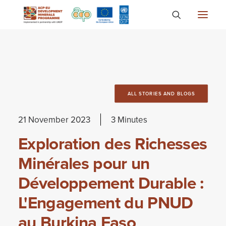
About
Countries
Focus Areas
ALL STORIES AND BLOGS
Media
21 November 2023
3 Minutes
Knowledge
Exploration des Richesses
Minérales pour un
Développement Durable :
L'Engagement du PNUD
au Burkina Faso